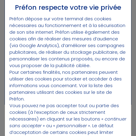
8
9
4
Préfon respecte votre vie privée
Préfon dépose sur votre terminal des cookies
0
3
nécessaires au fonctionnement et à la sécurisation
de son site internet. Préfon utilise également des
6
2
cookies afin de réaliser des mesures d’audience
(via Google Analytics), d’améliorer ses campagnes
publicitaires, de réaliser du stockage publicitaire, de
5
7
1
personnaliser les contenus proposés, ou encore de
vous proposer de la publicité ciblée.
Pour certaines finalités, nos partenaires peuvent
utiliser des cookies pour stocker et accéder à des
informations vous concernant.
Voir la liste des
Code secret oublié ?
partenaires utilisant des cookies sur le site de
Préfon.
Vous pouvez ne pas accepter tout ou partie des
cookies (à l’exception de ceux strictement
nécessaires) en cliquant sur les boutons «
continuer
sans accepter
» ou «
personnaliser
». Le défaut
Première connexion : comment créer
d’acceptation de certains cookies peut limiter
mon espace client ?