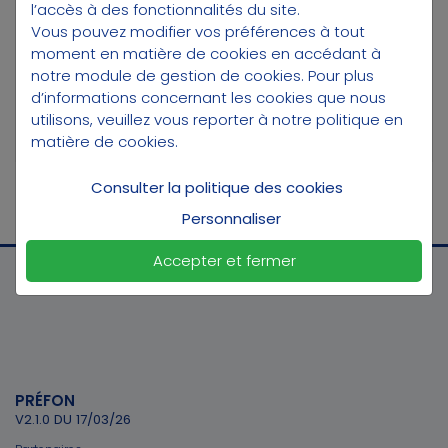
l’accès à des fonctionnalités du site.
Vous pouvez modifier vos préférences à tout
Vous avez perdu ou oublié votre
moment en matière de cookies en accédant à
identifiant client ?
notre module de gestion de cookies
. Pour plus
Vous avez perdu ou oublié votre code
d’informations concernant les cookies que nous
utilisons, veuillez vous reporter à notre
politique en
secret ?
matière de cookies
.
*
Informations obligatoires.
Consulter la politique des cookies
Personnaliser
Accepter et fermer
PRÉFON
V2.1.0 DU 17/03/26